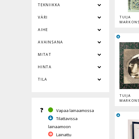
TEKNIIKKA
VÄRI
TUIJA
MARKON
AIHE
AVAINSANA
MITAT
HINTA
TILA
TUIJA
MARKON
?
Vapaa lainaamossa
Tilattavissa
lainaamoon
Lainattu