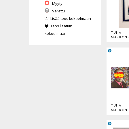
Myyty
Varattu
Lisää teos kokoelmaan
Teos lisättiin
TUIJA
kokoelmaan
MARKON
TUIJA
MARKON