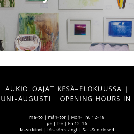
AUKIOLOAJAT KESÄ–ELOKUUSSA |
 JUNI–AUGUSTI | OPENING HOURS IN
ma–to | mån–tor | Mon–Thu 12–18
pe | fre | Fri 12–16
la–su kiinni | lör–sön stängt | Sat–Sun closed