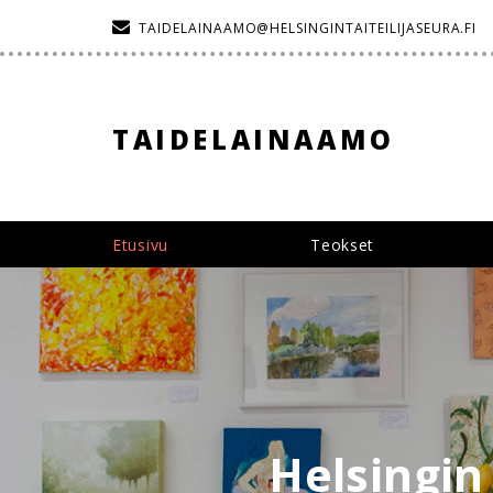
Hyppää
TAIDELAINAAMO@HELSINGINTAITEILIJASEURA.FI
sisältöön
TAIDELAINAAMO
Etusivu
Teokset
Helsingin