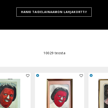
HANKI TAIDELAINAAMON LAHJAKORTTI!
10029 teosta
Lisää teos kokoelmaan
Lisää teos kokoelmaan