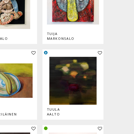
TUIJA
ALO
MARKONSALO
Lisää teos kokoelmaan
Lisää teos kokoelmaan
TUULA
RILÄINEN
AALTO
Lisää teos kokoelmaan
Lisää teos kokoelmaan