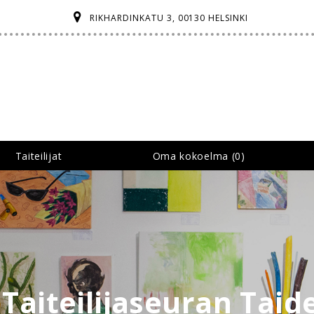
RIKHARDINKATU 3, 00130 HELSINKI
Taiteilijat
Oma kokoelma (
0
)
 Taiteilijaseuran Tai