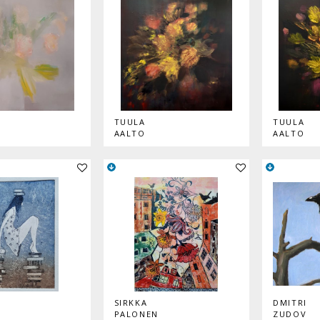
TUULA
TUULA
AALTO
AALTO
Lisää teos kokoelmaan
Lisää teos kokoelmaan
SIRKKA
DMITRI
PALONEN
ZUDOV